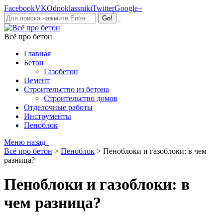
Facebook
VK
Odnoklassniki
Twitter
Google+
Всё про бетон
Главная
Бетон
Газобетон
Цемент
Строительство из бетона
Строительство домов
Отделочные работы
Инструменты
Пеноблок
Меню
назад
Всё про бетон
>
Пеноблок
>
Пеноблоки и газоблоки: в чем
разница?
Пеноблоки и газоблоки: в
чем разница?