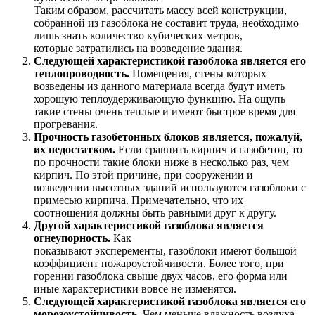
Таким образом, рассчитать массу всей конструкции,
собранной из газоблока не составит труда, необходимо
лишь знать количество кубических метров,
которые затратились на возведение здания.
Следующей характеристикой газоблока является его
теплопроводность.
Помещения, стены которых
возведены из данного материала всегда будут иметь
хорошую теплоудерживающую функцию. На ощупь
такие стены очень теплые и имеют быстрое время для
прогревания.
Прочность газобетонных блоков является, пожалуй,
их недостатком.
Если сравнить кирпич и газобетон, то
по прочности такие блоки ниже в несколько раз, чем
кирпич. По этой причине, при сооружении и
возведении высотных зданий используются газоблоки с
примесью кирпича. Примечательно, что их
соотношения должны быть равными друг к другу.
Другой характеристикой газоблока является
огнеупорность.
Как
показывают эксперементы, газоблоки имеют большой
коэффициент пожароустойчивости. Более того, при
горении газоблока свыше двух часов, его форма или
иные характеристики вовсе не изменятся.
Следующей характеристикой газоблока является его
морозоустойчивость.
Чем меньше влажность воздуха,