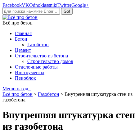
Facebook
VK
Odnoklassniki
Twitter
Google+
Всё про бетон
Главная
Бетон
Газобетон
Цемент
Строительство из бетона
Строительство домов
Отделочные работы
Инструменты
Пеноблок
Меню
назад
Всё про бетон
>
Газобетон
>
Внутренняя штукатурка стен из
газобетона
Внутренняя штукатурка стен
из газобетона