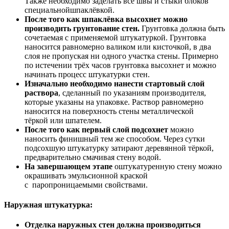
Также необходимо заделать все швы и стыки блоков
специальнойшпаклёвкой.
После того как шпаклёвка высохнет можно
производить грунтование стен.
Грунтовка должна быть
сочетаемая с применяемой штукатуркой. Грунтовка
наносится равномерно валиком или кисточкой, в два
слоя не пропуская ни одного участка стены. Примерно
по истечении трёх часов грунтовка высохнет и можно
начинать процесс штукатурки стен.
Изначально необходимо нанести стартовый слой
раствора
, сделанный по указаниям производителя,
которые указаны на упаковке. Раствор равномерно
наносится на поверхность стены металлической
тёркой или шпателем.
После того как первый слой подсохнет
можно
наносить финишный тем же способом. Через сутки
подсохшую штукатурку затирают деревянной тёркой,
предварительно смачивая стену водой.
На завершающем этапе
оштукатуренную стену можно
окрашивать эмульсионной краской
с паропроницаемыми свойствами.
Наружная штукатурка:
Отделка наружных стен
должна производиться