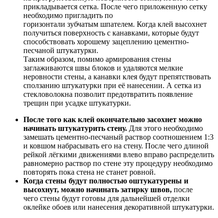
прикладывается сетка. После чего приложенную сетку
необходимо пригладить по
горизонтали зубчатым шпателем. Когда клей высохнет
получиться поверхность с канавками, которые будут
способствовать хорошему зацеплению цементно-
песчаной штукатурки.
Таким образом, помимо армирования стены
заглаживаются швы блоков и удаляются мелкие
неровности стены, а канавки клея будут препятствовать
сползанию штукатурки при её нанесении. А сетка из
стекловолокна позволит предотвратить появление
трещин при усадке штукатурки.
После того как клей окончательно засохнет можно
начинать штукатурить стену.
Для этого необходимо
замешать цементно-песчаный раствор соотношением 1:3
и ковшом набрасывать его на стену. После чего длиной
рейкой лёгкими движениями влево вправо распределить
равномерно раствор по стене эту процедуру необходимо
повторять пока стена не станет ровной.
Когда стены будут полностью оштукатурены и
высохнут, можно начинать затирку швов,
после
чего стены будут готовы для дальнейшей отделки
оклейке обоев или нанесения декоративной штукатурки.