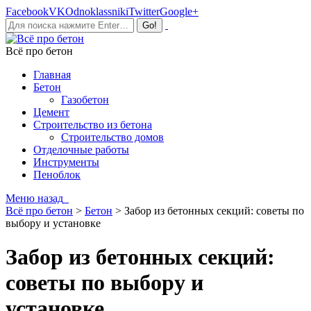
Facebook
VK
Odnoklassniki
Twitter
Google+
Всё про бетон
Главная
Бетон
Газобетон
Цемент
Строительство из бетона
Строительство домов
Отделочные работы
Инструменты
Пеноблок
Меню
назад
Всё про бетон
>
Бетон
>
Забор из бетонных секций: советы по
выбору и установке
Забор из бетонных секций:
советы по выбору и
установке