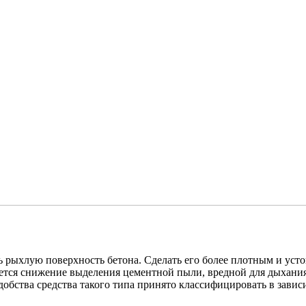
ть рыхлую поверхность бетона. Сделать его более плотным и уст
тся снижение выделения цементной пыли, вредной для дыхания 
обства средства такого типа принято классифицировать в зависи