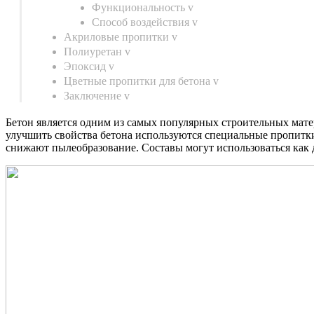
Функциональность v
Способ воздействия v
Акриловые пропитки v
Полиуретан v
Эпоксид v
Цветные пропитки для бетона v
Заключение v
Бетон является одним из самых популярных строительных мате
улучшить свойства бетона используются специальные пропитки
снижают пылеобразование. Составы могут использоваться как 