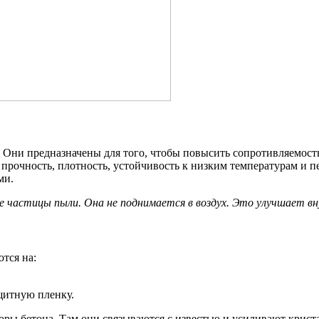
Они предназначены для того, чтобы повысить сопротивляемость
 прочность, плотность, устойчивость к низким температурам и п
ми.
 частицы пыли. Она не поднимается в воздух. Это улучшает вн
тся на:
щитную пленку.
оры бетона. Там они связываются с известью и усиливают крист