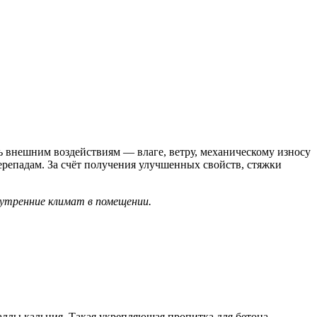
 внешним воздействиям — влаге, ветру, механическому износу
ерепадам. За счёт получения улучшенных свойств, стяжки
утренние климат в помещении.
аллы кальция. Такая укрепляющая пропитка для бетона