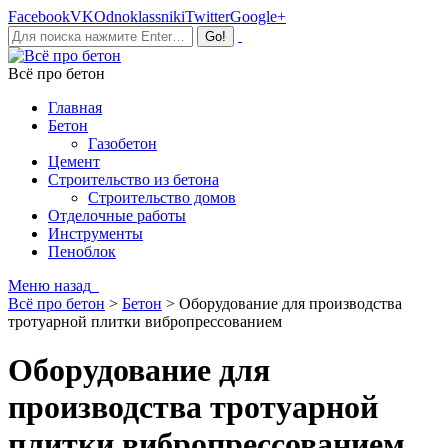
Facebook
VK
Odnoklassniki
Twitter
Google+
Всё про бетон
Главная
Бетон
Газобетон
Цемент
Строительство из бетона
Строительство домов
Отделочные работы
Инструменты
Пеноблок
Меню
назад
Всё про бетон
>
Бетон
>
Оборудование для производства
тротуарной плитки вибропрессованием
Оборудование для
производства тротуарной
плитки вибропрессованием