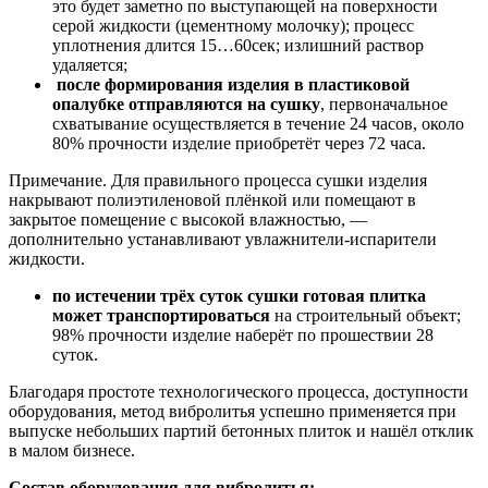
это будет заметно по выступающей на поверхности
серой жидкости (цементному молочку); процесс
уплотнения длится 15…60сек; излишний раствор
удаляется;
после формирования изделия в пластиковой
опалубке отправляются на сушку
, первоначальное
схватывание осуществляется в течение 24 часов, около
80% прочности изделие приобретёт через 72 часа.
Примечание. Для правильного процесса сушки изделия
накрывают полиэтиленовой плёнкой или помещают в
закрытое помещение с высокой влажностью, —
дополнительно устанавливают увлажнители-испарители
жидкости.
по истечении трёх суток сушки готовая плитка
может транспортироваться
на строительный объект;
98% прочности изделие наберёт по прошествии 28
суток.
Благодаря простоте технологического процесса, доступности
оборудования, метод вибролитья успешно применяется при
выпуске небольших партий бетонных плиток и нашёл отклик
в малом бизнесе.
Состав оборудования для вибролитья: