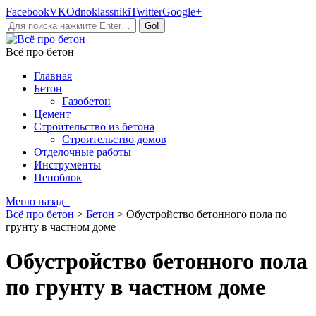
Facebook
VK
Odnoklassniki
Twitter
Google+
Всё про бетон
Главная
Бетон
Газобетон
Цемент
Строительство из бетона
Строительство домов
Отделочные работы
Инструменты
Пеноблок
Меню
назад
Всё про бетон
>
Бетон
>
Обустройство бетонного пола по
грунту в частном доме
Обустройство бетонного пола
по грунту в частном доме