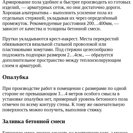
Армирование пола удобнее и быстрее производить из готовых
изделий, — арматурных сеток, но они достаточно дороги.
Хорошая альтернатива – выполнить усиление пола из
отдельных стержней, укладывая их через определённый
промежуток. Рекомендуемые расстояния 200…400мм, —
зависит от качества и толщины бетонной смеси.
Прутки укладываются крест-накрест. Места перекрестий
обвязываются вязальной стальной проволокой или
пластиковыми хомутами. Под стержни целесообразно
подложить подпорки размером 2…4см., — образуется
дополнительное пространство между теплоизолирующим
слоем и арматурой.
Опалубка
При производстве работ в помещении с размерами по одной
стороне не превышающим 3…4 метров особого смысла в
установке опалубки нет, примерный уровень бетонного пола
отмечен по всему контуру стены. К тому же окончательную
поверхность можно получить, выполнив стяжку.
Заливка бетонной смеси
Бетонную смесь можно заказать на растворном узле, а можно