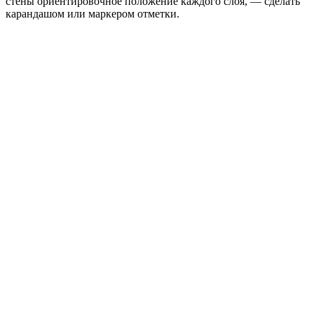
стены ориентировочное положение каждого слоя, — сделать
карандашом или маркером отметки.