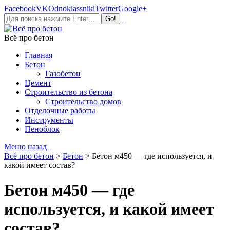
Facebook
VK
Odnoklassniki
Twitter
Google+
Всё про бетон
Главная
Бетон
Газобетон
Цемент
Строительство из бетона
Строительство домов
Отделочные работы
Инструменты
Пеноблок
Меню
назад
Всё про бетон
>
Бетон
>
Бетон м450 — где используется, и
какой имеет состав?
Бетон м450 — где
используется, и какой имеет
состав?