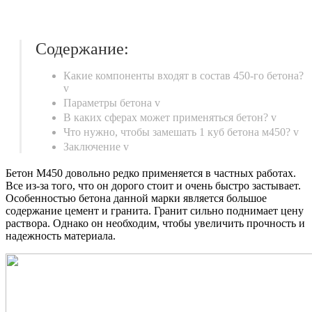
Содержание:
Какие компоненты входят в состав 450-го бетона?
v
Параметры бетона v
В каких сферах может применяться бетон? v
Что нужно, чтобы замешать 1 куб бетона м450? v
Заключение v
Бетон М450 довольно редко применяется в частных работах.
Все из-за того, что он дорого стоит и очень быстро застывает.
Особенностью бетона данной марки является большое
содержание цемент и гранита. Гранит сильно поднимает цену
раствора. Однако он необходим, чтобы увеличить прочность и
надежность материала.